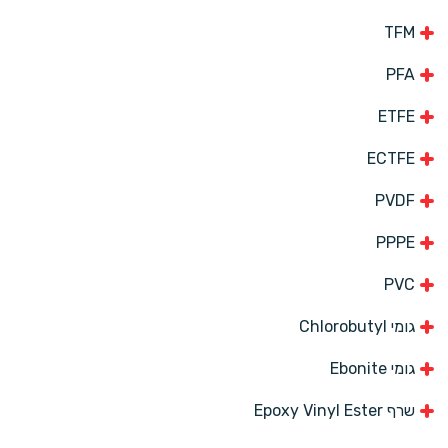
TFM
PFA
ETFE
ECTFE
PVDF
PPPE
PVC
גומי Chlorobutyl
גומי Ebonite
שרף Epoxy Vinyl Ester