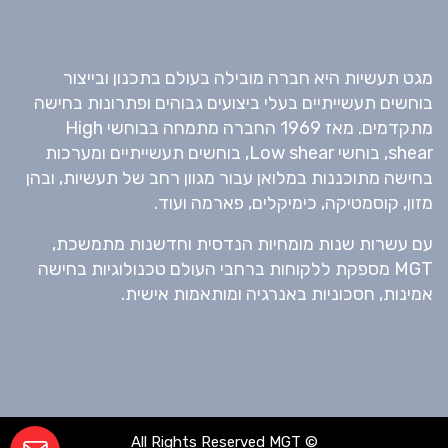
מגט תעשיות היא חברה מובילה בעולם בתכנון ובייצור
בוחשים תעשייתיים בעלי ביצועים גבוהים ופתרונות בחישה
מתקדמים. מאז 1969 החברה מתמחה בבוחשי High
shear, בוחשי Low shear, בוחשים תעשייתיים ומערכות
בחישה מתוכננות במלואן עבור מגוון רחב של תעשיות, ובהן
מזון, קוסמטיקה, כימיקלים, פארמה ועוד.
עם עשרות שנות מומחיות הנדסית וחדשנות מתמשכת,
MGT מספקת ללקוחות ברחבי העולם טכנולוגיות בחישה
אמינות, חסכוניות באנרגיה ומותאמות אישית.
© All Rights Reserved MGT