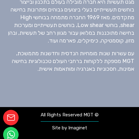
מגט תעשיות היא חברה מובילה בעולם בתכנון ובייצור
בוחשים תעשייתיים בעלי ביצועים גבוהים ופתרונות בחישה
מתקדמים. מאז 1969 החברה מתמחה בבוחשי High
shear, בוחשי Low shear, בוחשים תעשייתיים ומערכות
בחישה מתוכננות במלואן עבור מגוון רחב של תעשיות, ובהן
מזון, קוסמטיקה, כימיקלים, פארמה ועוד.
עם עשרות שנות מומחיות הנדסית וחדשנות מתמשכת,
MGT מספקת ללקוחות ברחבי העולם טכנולוגיות בחישה
אמינות, חסכוניות באנרגיה ומותאמות אישית.
© All Rights Reserved MGT
Site by
Imaginet