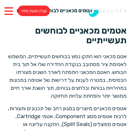
בית
»
פתרונות
»
אטמים מכאניים לבוחשים תעשייתיים
קבלו הצעת מחיר
אטמים מכאניים לבוחשים
תעשייתיים
אטם מכאני הוא התקן נפוץ בבוחשים תעשייתיים, המשמש
לאטימת ציר מסתובב בנקודת החדירה שלו אל תוך בית
הבוחש. האטם המכאני התפתח לאורך השנים מצורתו
הבסיסית, במטרה לענות על דרישות של אטימה במכונות
במהירויות גבוהות ובלחצים גבוהים, תוך השגת אורך חיים
ממושך יותר והפחתת עלויות תחזוקה.
אטמים מכאניים מיוצרים במגוון רחב של תכנונים ותצורות,
לרבות אטמים מסוג Component, אטמי Cartridge,
אטמים מפוצלים (Split Seals), התקנה עליונה או