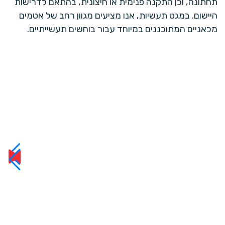
תחתונה, וכן התקנה פנימית או חיצונית, בהתאם לדרישות
היישום. במגט תעשיות, אנו מציעים מגוון רחב של אטמים
מכאניים המתוכננים במיוחד עבור בוחשים תעשייתיים.