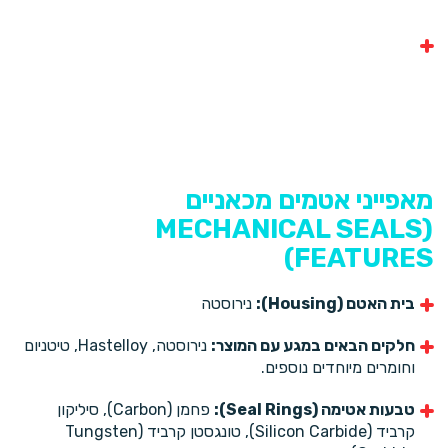
אטמים מיוחדים (Special Seals):
אטמים
המתוכננים במיוחד לתנאי עבודה קשים במיוחד או חריגים.
מאפייני אטמים מכאניים
(MECHANICAL SEALS
FEATURES)
בית האטם (Housing):
נירוסטה
חלקים הבאים במגע עם המוצר:
נירוסטה, Hastelloy, טיטניום
וחומרים מיוחדים נוספים.
טבעות אטימה (Seal Rings):
פחמן (Carbon), סיליקון
קרביד (Silicon Carbide), טונגסטן קרביד (Tungsten